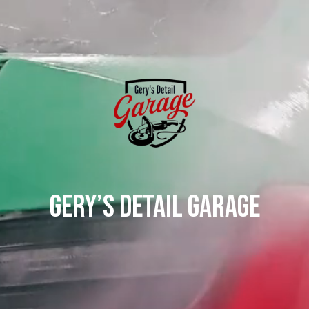
Videólejátszó
Gery’s Detail Garage