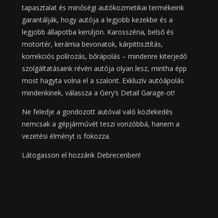
tapasztalat és minőségi autókozmetikai termékeink
garantálják, hogy autója a legjobb kezekbe és a
legjobb állapotba kerüljön. Karosszéria, belső és
motortér, kerámia bevonatok, kárpittisztítás,
korrekciós polírozás, bőrápolás – mindenre kiterjedő
szolgáltatásaink révén autója olyan lesz, mintha épp
most hagyta volna el a szalont. Exkluzív autóápolás
mindenkinek, válassza a Gery’s Detail Garage-ot!
Ne feledje a gondozott autóval való közlekedés
nemcsak a gépjárművét teszi vonzóbbá, hanem a
vezetési élményt is fokozza.
Látogasson el hozzánk Debrecenben!