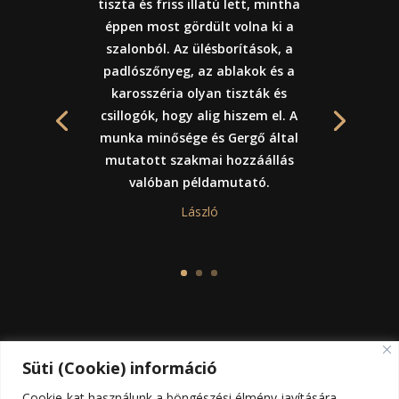
tiszta és friss illatú lett, mintha
éppen most gördült volna ki a
szalonból. Az ülésborítások, a
padlószőnyeg, az ablakok és a
karosszéria olyan tiszták és
csillogók, hogy alig hiszem el. A
munka minősége és Gergő által
mutatott szakmai hozzáállás
valóban példamutató.
László
Süti (Cookie) információ
Cookie-kat használunk a böngészési élmény javítására,